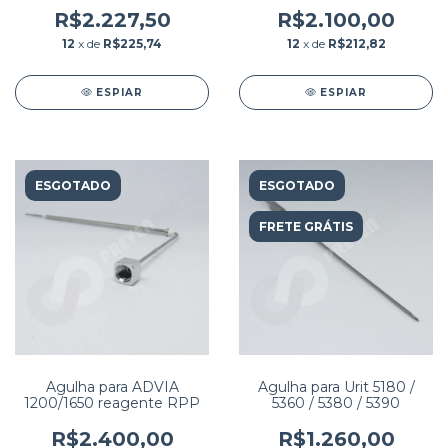
R$2.227,50
R$2.100,00
12
x de
R$225,74
12
x de
R$212,82
ESPIAR
ESPIAR
ESGOTADO
ESGOTADO
FRETE GRÁTIS
Agulha para ADVIA
Agulha para Urit 5180 /
1200/1650 reagente RPP
5360 / 5380 / 5390
R$2.400,00
R$1.260,00