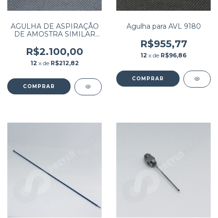
AGULHA DE ASPIRAÇÃO
Agulha para AVL 9180
DE AMOSTRA SIMILAR
PARA XT 1800 SYSMEX
R$955,77
R$2.100,00
12
x de
R$96,86
12
x de
R$212,82