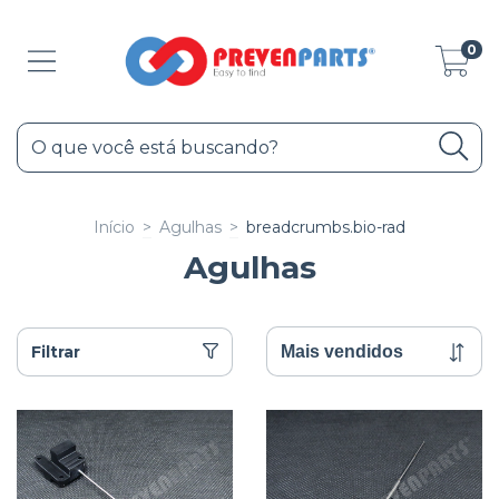
0
Início
>
Agulhas
>
breadcrumbs.bio-rad
Agulhas
Filtrar