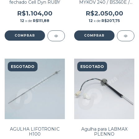
fechado Cell Dyn RUBY
MYKOV 240 / BS360E /
BS360S / BS370E / BS430
/ BS450 / BS460 /
R$1.104,00
R$2.050,00
BIOCLIN 2000 PREMIUM
12
x de
R$111,88
12
x de
R$207,75
PN: 115-037085-00
ESGOTADO
ESGOTADO
AGULHA LIFOTRONIC
Agulha para LABMAX
H100
PLENNO