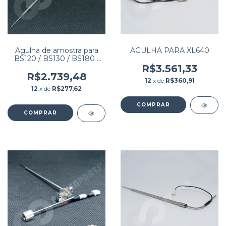
Agulha de amostra para
AGULHA PARA XL640
BS120 / BS130 / BS180 /
BS190 / BS200 / BS200E /
R$3.561,33
BS220 / BS220E / BS230 /
R$2.739,48
12
x de
R$360,91
BS330 / BS330E PN:
12
x de
R$277,62
BA40-30-61525