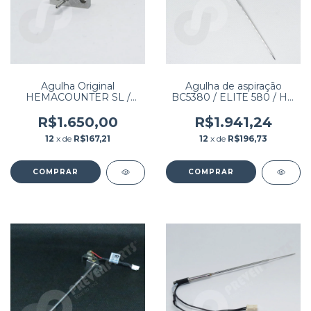
Agulha Original
Agulha de aspiração
HEMACOUNTER SL /
BC5380 / ELITE 580 / HB
VIDA COUNT 860 /
7600 / MAXCELL 500D
HEMARAY 86
AUTOMÁTICO
R$1.650,00
R$1.941,24
12
x de
R$167,21
12
x de
R$196,73