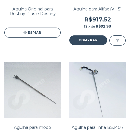
Agulha Original para
Agulha para Alifax (VHS)
Destiny Plus e Destiny
Max Stago PN: 140009E
R$917,52
12
x de
R$92,98
ESPIAR
Agulha para modo
Agulha para linha BS240 /