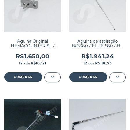
Agulha Original
Agulha de aspiração
HEMACOUNTER SL /
BC5380 / ELITE 580 / HB
VIDA COUNT 860 /
7600 / MAXCELL 500D
HEMARAY 86
AUTOMÁTICO
R$1.650,00
R$1.941,24
12
x de
R$167,21
12
x de
R$196,73