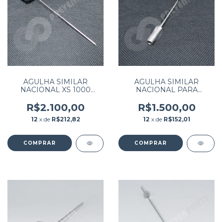
AGULHA SIMILAR
AGULHA SIMILAR
NACIONAL XS 1000
NACIONAL PARA
SYSMEX
EQUIPAMENTO A-15 / A-
25
R$2.100,00
R$1.500,00
12
x de
R$212,82
12
x de
R$152,01