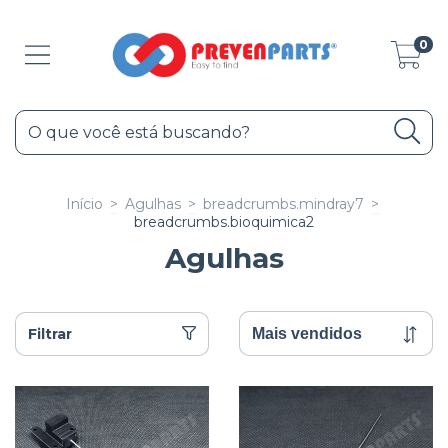
0
Início
>
Agulhas
>
breadcrumbs.mindray7
>
breadcrumbs.bioquimica2
Agulhas
Filtrar