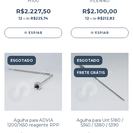
H100
PLENNO
R$2.227,50
R$2.100,00
12
x de
R$225,74
12
x de
R$212,82
ESPIAR
ESPIAR
ESGOTADO
ESGOTADO
FRETE GRÁTIS
Agulha para ADVIA
Agulha para Urit 5180 /
1200/1650 reagente RPP
5360 / 5380 / 5390