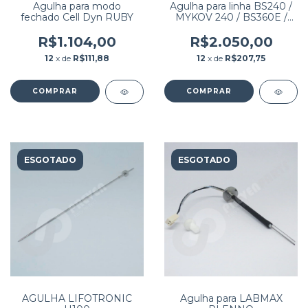
Agulha para modo
Agulha para linha BS240 /
fechado Cell Dyn RUBY
MYKOV 240 / BS360E /
BS360S / BS370E / BS430
/ BS450 / BS460 /
R$1.104,00
R$2.050,00
BIOCLIN 2000 PREMIUM
12
x de
R$111,88
12
x de
R$207,75
PN: 115-037085-00
ESGOTADO
ESGOTADO
AGULHA LIFOTRONIC
Agulha para LABMAX