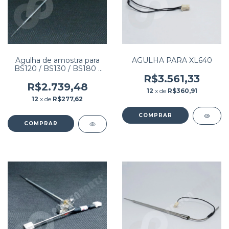
Agulha de amostra para
AGULHA PARA XL640
BS120 / BS130 / BS180 /
BS190 / BS200 / BS200E /
R$3.561,33
BS220 / BS220E / BS230 /
R$2.739,48
12
x de
R$360,91
BS330 / BS330E PN:
12
x de
R$277,62
BA40-30-61525