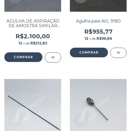
AGULHA DE ASPIRAÇÃO
Agulha para AVL 9180
DE AMOSTRA SIMILAR
PARA XT 1800 SYSMEX
R$955,77
R$2.100,00
12
x de
R$96,86
12
x de
R$212,82