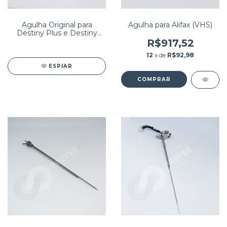
Agulha Original para
Agulha para Alifax (VHS)
Destiny Plus e Destiny
Max Stago PN: 140009E
R$917,52
12
x de
R$92,98
ESPIAR