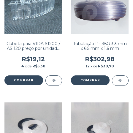
Cubeta para VIDA S1200 /
Tubulação P-136G 3,3 mm
AS 120 preço por unidade
x 6,5 mm x 1,6 mm
(pedido mínimo 100
unidades)
R$19,12
R$302,98
4
x de
R$5,30
12
x de
R$30,70