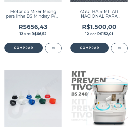
Motor do Mixer Mixing
AGULHA SIMILAR
para linha BS Mindray P/N:
NACIONAL PARA
WRF-130CH-08440 / 801-
EQUIPAMENTO A-15 / A-
BA10-00023-00
25
R$656,43
R$1.500,00
12
x de
R$66,52
12
x de
R$152,01