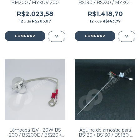
BM200 / MYKOV 200
BS190 / BS230 / MYKOV
LITE / BIOCLIN 2000
R$2.023,58
R$1.418,70
12
x de
R$205,07
12
x de
R$143,77
Lâmpada 12V - 20W BS
Agulha de amostra para
200 / BS200E / BS220 /
BS120 / BS130 / BS180 /