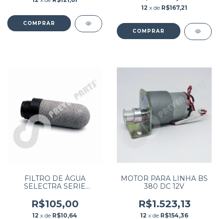
12
x de
R$167,21
FILTRO DE ÁGUA
MOTOR PARA LINHA BS
SELECTRA SERIE
380 DC 12V
E/FLEXOR EB200/PRO M
R$105,00
R$1.523,13
12
x de
R$10,64
12
x de
R$154,36