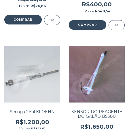
R$400,00
12
x de
R$26,86
12
x de
R$40,54
Seringa 2,5ul KLOEHN
SENSOR DO REAGENTE
DO GALÃO BS380
R$1.200,00
R$1.650,00
12
x de
R$121,61