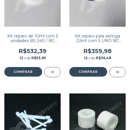
Kit reparo de 10ml com 5
Kit reparo para seringa
unidades BS 240 / BC
2,5ml com 5 UND BC
2800 / BC 5380 / VIDA
2800 / BC 5380 / VIDA
COUNT 860 /
COUNT 860 /
R$532,39
R$359,98
HEMACOUNTER SL /
HEMACOUNTER SL /
12
x de
R$53,95
12
x de
R$36,48
HEMARAY 86
HEMARAY 86