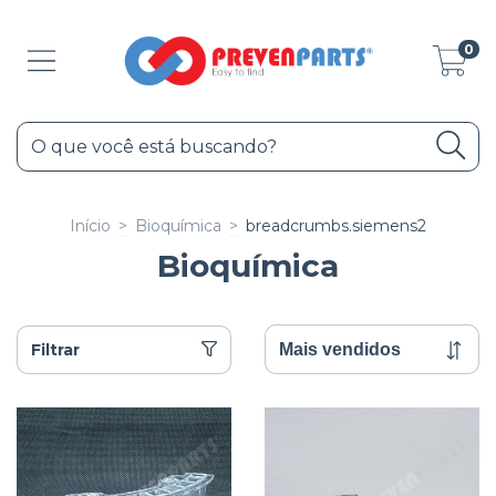
0
Início
>
Bioquímica
>
breadcrumbs.siemens2
Bioquímica
Filtrar