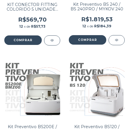
Kit Preventivo BS 240 /
KIT CONECTOR FITTING
BS 240PRO / MYKOV 240
COLORIDO 5 UNIDADES
(VERMELHO, VERDE,
AZUL, PRETO E
R$1.819,53
R$569,70
BRANCO)
12
x de
R$184,39
12
x de
R$57,73
Kit Preventivo BS200E /
Kit Preventivo BS120 /