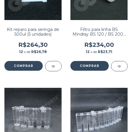
Kit reparo para seringa de
Filtro para linha BS
500ul (5 unidades)
Mindray BS 120 / BS 200 /
BS 300
R$264,30
R$234,00
12
x de
R$26,78
12
x de
R$23,71