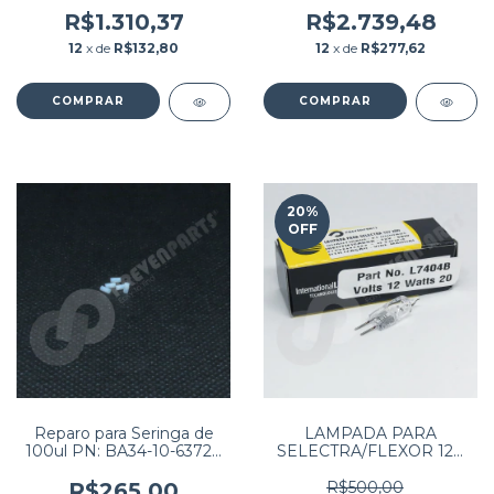
BS240 / BS360E / BS380 /
BS190 / BS200 / BS200E /
BS420 / Audmax 240 /
BS220 / BS220E / BS230 /
R$1.310,37
R$2.739,48
Audmax 360 / BIOCLIN
BS330 / BS330E PN:
12
x de
R$132,80
12
x de
R$277,62
2000 PREMIUM / MYKOV
BA40-30-61525
240
20
%
OFF
Reparo para Seringa de
LAMPADA PARA
100ul PN: BA34-10-63720
SELECTRA/FLEXOR 12V
(PACOTE COM 5
20W
UNIDADES)
R$265,00
R$500,00