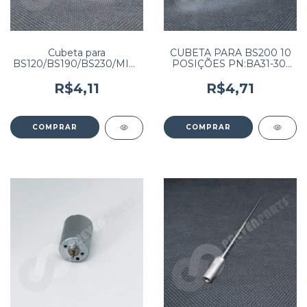
Cubeta para
CUBETA PARA BS200 10
BS120/BS190/BS230/MIKOV
POSIÇÕES PN:BA31-30-
LITE BIOCLIN 2000 (valor
41635 (Preço por unidade)
unitário) (PEDIDO
(PEDIDO MÍNIMO 100
R$4,11
R$4,71
MÍNIMO 100 UNIDADES)
UNIDADES)